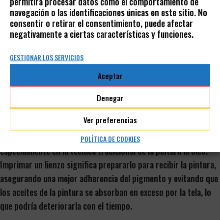
permitirá procesar datos como el comportamiento de
navegación o las identificaciones únicas en este sitio. No
aceites hasta cal.
consentir o retirar el consentimiento, puede afectar
negativamente a ciertas características y funciones.
A lo largo de los siglos, este pigmento ha simbolizado no solo
la creatividad y la expresión artística, sino también el ingenio
GESTIONAR LOS SERVICIOS
humano para transformar los recursos naturales en símbolos
Aceptar
de cultura e identidad. Su legado perdura, recordándonos la
conexión profunda entre el arte y la tierra.
Denegar
ALMAGRA Y LA IMPRIMACIÓN DE LOS SOPORTES
Ver preferencias
La almagra también se utiliza para imprimar lienzos,
POLÍTICA DE COOKIES
especialmente en la técnica tradicional de la pintura al óleo.
Imprimar un lienzo significa prepararlo para recibir la pintura,
asegurando una mejor adherencia del pigmento y evitando que
los aceites de la pintura se absorban en exceso por la tela, lo
que podría deteriorarla con el tiempo.