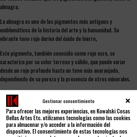
almagra.
La almagra es uno de los pigmentos más antiguos y
emblemáticos de la historia del arte y la humanidad. Su
vibrante tono rojo deriva del óxido de hierro,
Este pigmento, también conocido como rojo ocre, se
caracteriza por su color terroso y cálido, que puede variar
desde un rojo profundo hasta un tono más anaranjado,
dependiendo de su pureza y la presencia de otros minerales.
En la pintura, la almagra es apreciada por su opacidad y
Gestionar consentimiento
durabilidad. A diferencia de muchos pigmentos orgánicos que
se desvanecen con el tiempo, la almagra mantiene su
Para ofrecer las mejores experiencias, en Kowalski Cosas
Bellas Artes Etc. utilizamos tecnologías como las cookies
intensidad y resistencia a la luz, lo que la hace ideal para
para almacenar y/o acceder a la información del
frescos y murales. Además, su estabilidad química la hace
dispositivo. El consentimiento de estas tecnologías nos
compatible con una amplia variedad de aglutinantes, desde