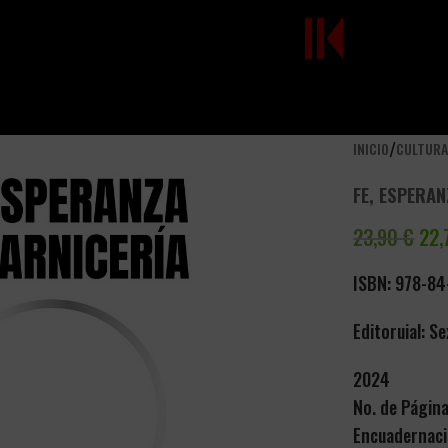
/
INICIO
CULTUR
FE, ESPERAN
23,90
€
22
ISBN: 978-84
Editoruial: S
2024
No. de Págin
Encuadernaci