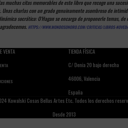
las muchas citas memorables de este libro que recoge una suces
. Unas charlas con un grado genuinamente asombroso de intimidad;
 dinámica socrática: O’Hagan se encarga de proponerle temas, de
l agradecemos.
HTTPS://WWW.MONDOSONORO.COM/CRITICAS/LIBROS-NOVEDAD
E VENTA
TIENDA FÍSICA
C/ Denia 20 bajo derecha
VENTA
46006, Valencia
UCIONES
España
24 Kowalski Cosas Bellas Artes Etc. Todos los derechos reser
Desde 2013