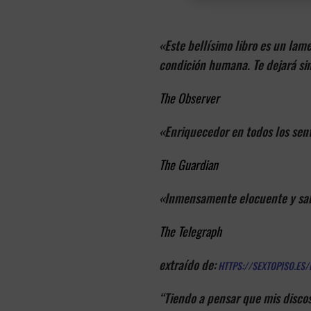
Fe esperanza y carnicería / Ni
«Este bellísimo libro es un lam
condición humana. Te dejará sin
The Observer
«Enriquecedor en todos los sent
The Guardian
«Inmensamente elocuente y sabi
The Telegraph
extraído de:
HTTPS://SEXTOPISO.ES/
“Tiendo a pensar que mis disco