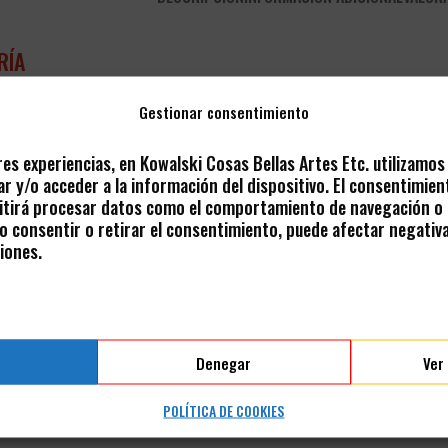
RÍA
Gestionar consentimiento
res experiencias, en Kowalski Cosas Bellas Artes Etc. utilizamo
ck Cave
r y/o acceder a la información del dispositivo. El consentimien
tirá procesar datos como el comportamiento de navegación o l
 No consentir o retirar el consentimiento, puede afectar negativ
iones.
más de cuarenta horas de conversacion íntimas con el periodista 
 que realmente impulsa su vida y creatividad.
rte, música, libertad, duelo y amor. Se sumerge con total franquez
Denegar
Ver
o y la profunda transformación que ha sufrido su existencia en los
POLÍTICA DE COOKIES
 estallido de esperanza e inspiración de un verdadero visionario.