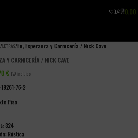
0
0,00
0
/
/
Fe, Esperanza y Carnicería / Nick Cave
A
LETRAS
ZA Y CARNICERÍA / NICK CAVE
,70
€
IVA incluido
-19261-76-2
exto Piso
as: 324
ón: Rústica