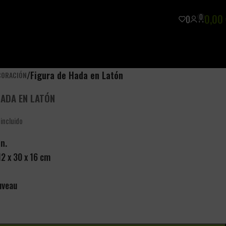
0
0,00
0
/
Figura de Hada en Latón
CORACIÓN
HADA EN LATÓN
 incluido
n.
2 x 30 x 16 cm
uveau