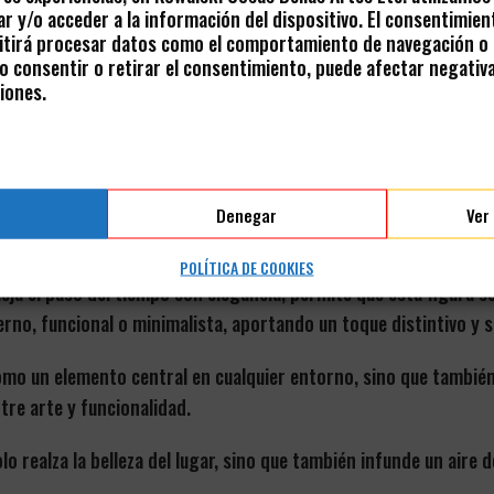
r y/o acceder a la información del dispositivo. El consentimien
tirá procesar datos como el comportamiento de navegación o l
 No consentir o retirar el consentimiento, puede afectar negativ
iones.
 en latón, con un elegante diseño vintage con inspiración en 
Denegar
Ver
 postura etérea, con delicadas alas y acabados en latón envejec
POLÍTICA DE COOKIES
leja el paso del tiempo con elegancia, permite que esta figura 
, funcional o minimalista, aportando un toque distintivo y so
omo un elemento central en cualquier entorno, sino que también
tre arte y funcionalidad.
olo realza la belleza del lugar, sino que también infunde un air