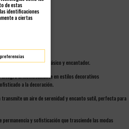
to de estas
as identificaciones
amente a ciertas
Art Nouveau.
 preferencias
ido que aportan un aire clásico y encantador.
se integre armoniosamente en estilos decorativos
fisticado a la decoración.
 transmite un aire de serenidad y encanto sutil, perfecta para
e de permanencia y sofisticación que trasciende las modas