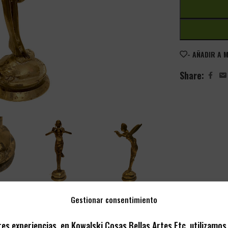
- AÑADIR A 
Share:
Gestionar consentimiento
res experiencias, en Kowalski Cosas Bellas Artes Etc. utilizamo
DESCRIPCIÓN
VALORACIONES (0)