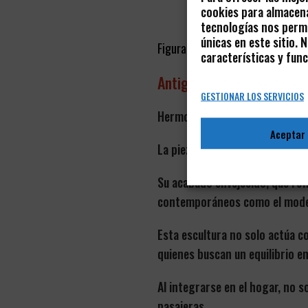
cookies para almacena
tecnologías nos permi
únicas en este sitio.
Figura de Hada en Latón
características y func
Antigüedades
GESTIONAR LOS SERVICIOS
Hermosa figura de hada fundida
Aceptar
La pieza presenta a un hada en
Su acabado envejecido, que ref
contemporáneos como el moderno
Esta escultura no solo actúa c
quienes buscan un equilibrio en
Al integrarse en el hogar, no s
pasajeras.