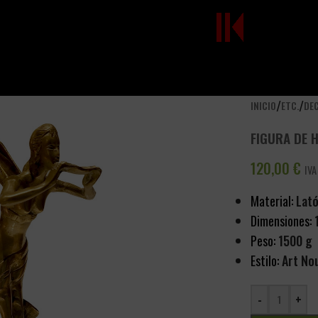
/
/
INICIO
ETC.
DE
FIGURA DE 
120,00
€
IVA
Material:
Lató
Dimensiones:
1
Peso:
1500 g
Estilo:
Art No
-
+