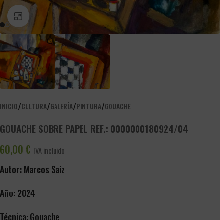
PINCHA PARA AGRANDAR
/
/
/
/
INICIO
CULTURA
GALERÍA
PINTURA
GOUACHE
GOUACHE SOBRE PAPEL REF.: 0000000180924/04
60,00
€
IVA incluido
Autor: Marcos Saiz
Año: 2024
Técnica: Gouache