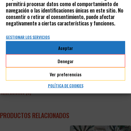
Pintura en formato pequeño 12×12 cm realizada con la técnica
permitirá procesar datos como el comportamiento de
gouache sobre papel
navegación o las identificaciones únicas en este sitio. No
consentir o retirar el consentimiento, puede afectar
de la prestigiosa marca Sennelier.
negativamente a ciertas características y funciones.
GESTIONAR LOS SERVICIOS
GOUACHE EXTRAFINO DE SENEÑLIER
Aceptar
Si desea recibir la obra enmarcada, póngase en contacto con
nosotros para explicarle las opciones.
Denegar
Ver preferencias
POLÍTICA DE COOKIES
Valoraciones (0)
PRODUCTOS RELACIONADOS