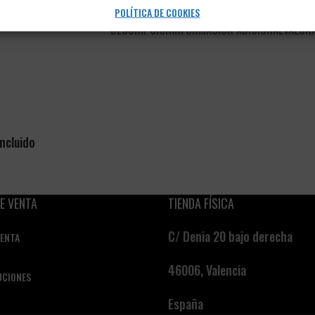
POLÍTICA DE COOKIES
DESCRIPCIÓN
INFORMACIÓN ADICIONAL
VALORA
incluido
E VENTA
TIENDA FÍSICA
C/ Denia 20 bajo derecha
VENTA
46006, Valencia
UCIONES
España