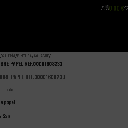
0
0,00
€
/
/
/
/
A
GALERÍA
PINTURA
GOUACHE
BRE PAPEL REF.00001608233
BRE PAPEL REF.00001608233
 incluido
e papel
s Saiz