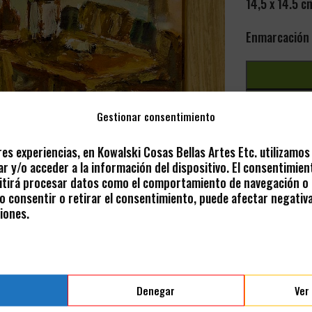
14,5 x 14.5 c
Enmarcación 
Gestionar consentimiento
- AÑADIR A 
res experiencias, en Kowalski Cosas Bellas Artes Etc. utilizamo
r y/o acceder a la información del dispositivo. El consentimien
Share:
tirá procesar datos como el comportamiento de navegación o l
 No consentir o retirar el consentimiento, puede afectar negativ
iones.
Denegar
Ver