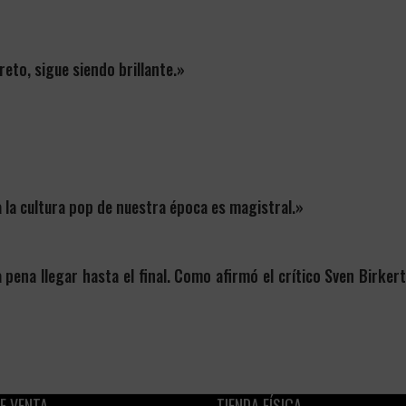
eto, sigue siendo brillante.»
a la cultura pop de nuestra época es magistral.»
 la pena llegar hasta el final. Como afirmó el crítico Sven Birke
E VENTA
TIENDA FÍSICA