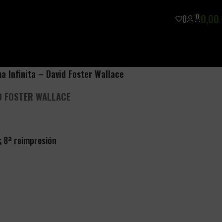
0
0,00
0
a Infinita – David Foster Wallace
ID FOSTER WALLACE
n; 8ª reimpresión