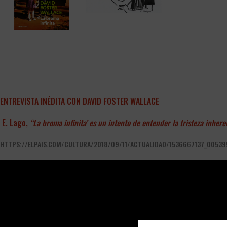
ENTREVISTA INÉDITA CON DAVID FOSTER WALLACE
E. Lago,
“La broma infinita’ es un intento de entender la tristeza inhere
HTTPS://ELPAIS.COM/CULTURA/2018/09/11/ACTUALIDAD/1536667137_00539