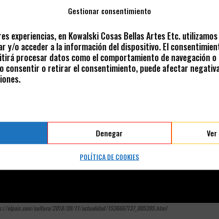
Gestionar consentimiento
res experiencias, en Kowalski Cosas Bellas Artes Etc. utilizamo
r y/o acceder a la información del dispositivo. El consentimien
tirá procesar datos como el comportamiento de navegación o l
 No consentir o retirar el consentimiento, puede afectar negativ
iones.
Denegar
Ver
POLÍTICA DE COOKIES
s://elpais.com/cultura/2018/09/11/actualidad/1536667137_005395.html