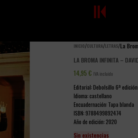
/
/
/
La Brom
INICIO
CULTURA
LETRAS
LA BROMA INFINITA – DAV
14,95
€
IVA incluido
Editorial:
Debolsillo 6ª edició
Idioma:
castellano
Encuadernación:
Tapa blanda
ISBN:
9788499892474
Año de edición:
2020
Sin existencias