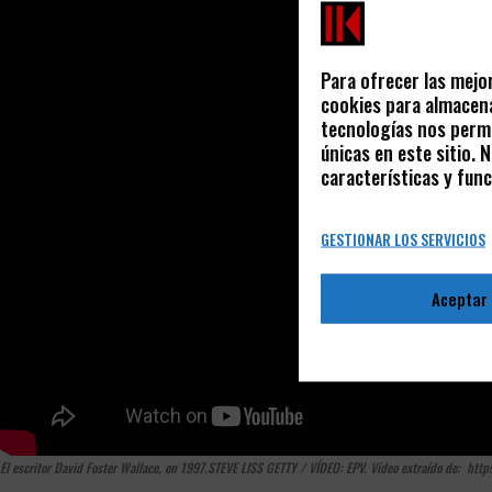
Para ofrecer las mejo
cookies para almacena
tecnologías nos permi
únicas en este sitio.
características y func
GESTIONAR LOS SERVICIOS
Aceptar
El escritor David Foster Wallace, en 1997.
STEVE LISS GETTY / VÍDEO: EPV. V
ídeo extraído de:
http