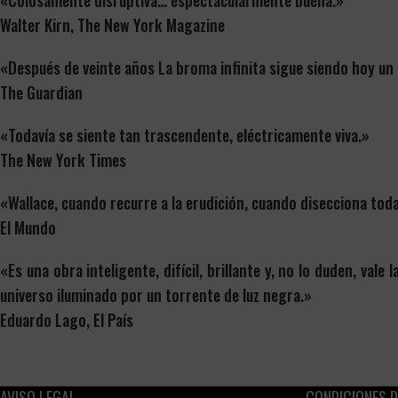
«Colosamente disruptiva… espectacularmente buena.»
Walter Kirn,
The New York Magazine
«Después de veinte años
La broma infinita
sigue siendo hoy un r
The Guardian
«Todavía se siente tan trascendente, eléctricamente viva.»
The New York Times
«Wallace, cuando recurre a la erudición, cuando disecciona tod
El Mundo
«Es una obra inteligente, difícil, brillante y, no lo duden, vale
universo iluminado por un torrente de luz negra.»
Eduardo Lago,
El País
AVISO LEGAL
CONDICIONES D