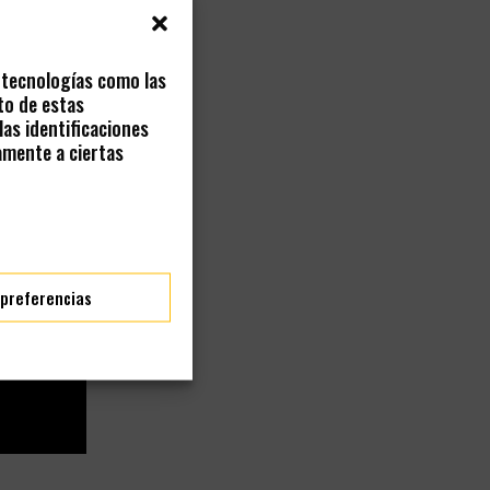
s tecnologías como las
to de estas
as identificaciones
amente a ciertas
 preferencias