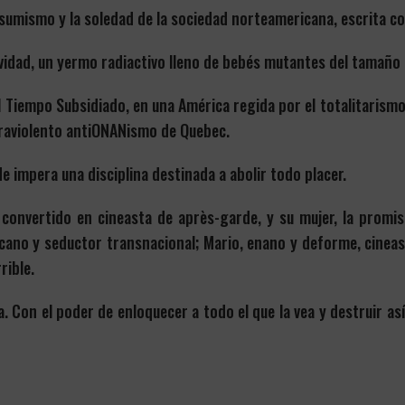
consumismo y la soledad de la sociedad norteamericana, escrita c
vidad, un yermo radiactivo lleno de bebés mutantes del tamaño 
l Tiempo Subsidiado, en una América regida por el totalitarismo
ltraviolento antiONANismo de Quebec.
de impera una disciplina destinada a abolir todo placer.
 convertido en cineasta de
après-garde
, y su mujer, la promi
ricano y seductor transnacional; Mario, enano y deforme, cinea
rible.
a
. Con el poder de enloquecer a todo el que la vea y destruir así