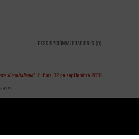
DESCRIPCIÓN
VALORACIONES (0)
nte al capitalismo”
. El País,
12 de septiembre 2018
5.HTML