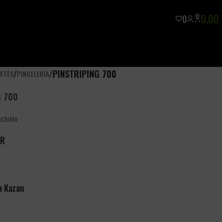
0
0,00
0
/
/
PINSTRIPING 700
ARTES
PINCELERÍA
G 700
ncluido
ER
la Kazan