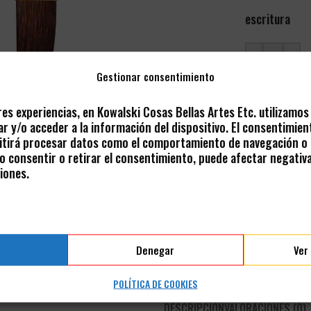
escritura
-
+
Gestionar consentimiento
res experiencias, en Kowalski Cosas Bellas Artes Etc. utilizamo
r y/o acceder a la información del dispositivo. El consentimien
tirá procesar datos como el comportamiento de navegación o l
- AÑADIR A 
 No consentir o retirar el consentimiento, puede afectar negativ
iones.
Share:
Denegar
Ver
POLÍTICA DE COOKIES
DESCRIPCIÓN
VALORACIONES (0)