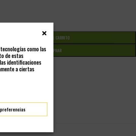
AÑADIR AL CARRITO
s tecnologías como las
COMPRAR
to de estas
as identificaciones
MIS DESEOS
amente a ciertas
 preferencias