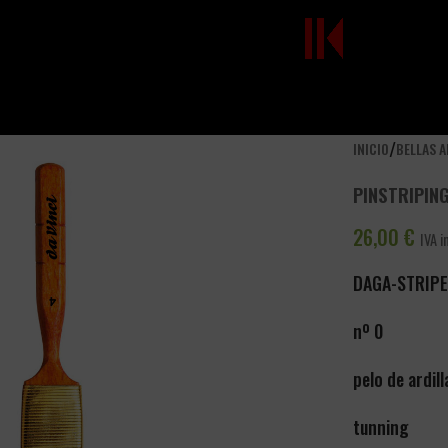
/
INICIO
BELLAS 
PINSTRIPIN
26,00
€
IVA i
DAGA-STRIP
nº 0
pelo de ardil
tunning