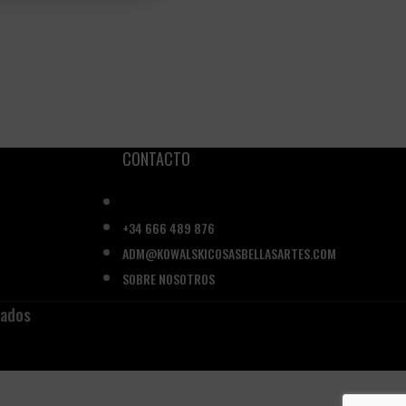
CONTACTO
+34 666 489 876
ADM@KOWALSKICOSASBELLASARTES.COM
SOBRE NOSOTROS
vados