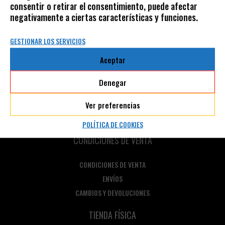
consentir o retirar el consentimiento, puede afectar
Información adicional
negativamente a ciertas características y funciones.
Valoraciones (0)
About SCHOTT N.Y.C.
GESTIONAR LOS SERVICIOS
Aceptar
AVISO LEGAL
Denegar
POLÍTICA DE PRIVACIDAD
POLÍTICA DE COOKIES
Ver preferencias
AVISO LEGAL
POLÍTICA DE COOKIES
CONDICIONES DE VENTA
CONDICIONES DE VENTA
ENVÍOS
CAMBIOS Y DEVOLUCIONES
TIENDA FÍSICA