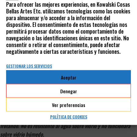
del marcador delgado de baja temperatura (HTS). Solid Marker
Para ofrecer las mejores experiencias, en Kowalski Cosas
está listo para su uso inmediato y marca sin problemas desde
Bellas Artes Etc. utilizamos tecnologías como las cookies
para almacenar y/o acceder a la información del
el principio. Las puntas regulares de 13 mm y delgadas de 10
dispositivo. El consentimiento de estas tecnologías nos
mm se pueden recortar con una cuchilla para obtener marcas
permitirá procesar datos como el comportamiento de
más finas.
navegación o las identificaciones únicas en este sitio. No
consentir o retirar el consentimiento, puede afectar
Específicamente formulado para temperaturas altas, este
negativamente a ciertas características y funciones.
marcador funciona en interiores o exteriores . La fórmula de
GESTIONAR LOS SERVICIOS
secado rápido se seca permanentemente en 5 a 7 minutos.*
Las marcas son impermeables (excepto en vidrio) y resistentes
Aceptar
a la decoloración. Hojas SDS certificadas no tóxicas
Denegar
disponibles a pedido.
Ver preferencias
*Nota: las marcas se pueden quitar de la mayoría de las
superficies no porosas con disolventes a base de alcohol y
POLÍTICA DE COOKIES
frotando. No es resistente al agua sobre vidrio y no funcionará
sobre vidrio húmedo.