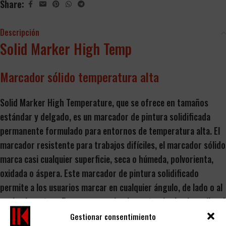
Share:
Descripción
Solid Marker High Temp
Marcador sólido temperatura alta
Solid Marker High Temperature, que se ofrece en tamaños
estándar y delgado, es un marcador de pintura solidificada
permanente formulado para entornos de temperatura alta. El
marcador resistente para trabajos difíciles, el marcador sólido
marca casi cualquier superficie, seca o húmeda, polvorienta,
oxidada o áspera. Este marcador de pintura solidificado
permite a los usuarios marcar en cualquier ángulo, de lado o al
revés sin gotear. Para avanzar, simplemente gire hacia arriba el
marcador de alta temperatura (HT) o presione la parte inferior
Gestionar consentimiento