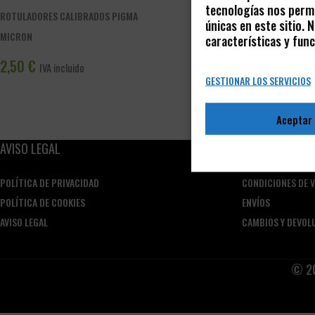
tecnologías nos permi
ROTULADORES CALIBRADOS PIGMA
únicas en este sitio.
MICRON
características y func
2,50
€
IVA incluido
GESTIONAR LOS SERVICIOS
Aceptar
AVISO LEGAL
CONDICIONES D
POLÍTICA DE PRIVACIDAD
CONDICIONES DE 
POLÍTICA DE COOKIES
ENVÍOS
AVISO LEGAL
CAMBIOS Y DEVOL
© 20