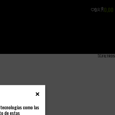
0
0,00
0
FILTROS
s tecnologías como las
to de estas