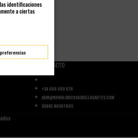
as identificaciones
amente a ciertas
 preferencias
CONTACTO
+34 666 489 876
ADM@KOWALSKICOSASBELLASARTES.COM
SOBRE NOSOTROS
vados