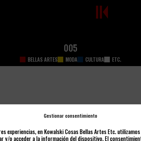
005
BELLAS ARTES
MODA
CULTURA
ETC.
Gestionar consentimiento
res experiencias, en Kowalski Cosas Bellas Artes Etc. utilizamo
r y/o acceder a la información del dispositivo. El consentimien