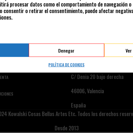
tirá procesar datos como el comportamiento de navegación o l
 No consentir o retirar el consentimiento, puede afectar negativ
iones.
Denegar
Ver
E VENTA
TIENDA FÍSICA
POLÍTICA DE COOKIES
C/ Denia 20 bajo derecha
VENTA
46006, Valencia
UCIONES
España
24 Kowalski Cosas Bellas Artes Etc. Todos los derechos reser
Desde 2013