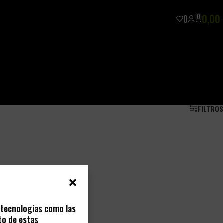
0
0,00
0
FILTROS
s tecnologías como las
to de estas