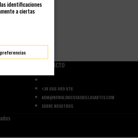
as identificaciones
amente a ciertas
 preferencias
CONTACTO
+34 666 489 876
ADM@KOWALSKICOSASBELLASARTES.COM
SOBRE NOSOTROS
vados