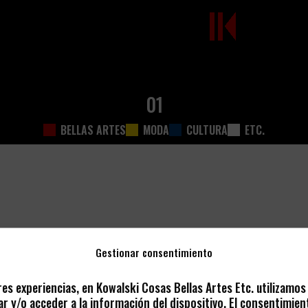
01
BELLAS ARTES
MODA
CULTURA
ETC.
Gestionar consentimiento
res experiencias, en Kowalski Cosas Bellas Artes Etc. utilizamo
r y/o acceder a la información del dispositivo. El consentimien