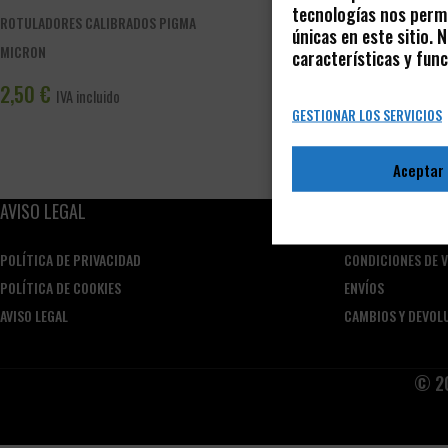
tecnologías nos permi
ROTULADORES CALIBRADOS PIGMA
únicas en este sitio.
MICRON
características y func
2,50
€
IVA incluido
GESTIONAR LOS SERVICIOS
Aceptar
AVISO LEGAL
CONDICIONES D
POLÍTICA DE PRIVACIDAD
CONDICIONES DE 
POLÍTICA DE COOKIES
ENVÍOS
AVISO LEGAL
CAMBIOS Y DEVOL
© 20