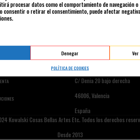
tirá procesar datos como el comportamiento de navegación o l
 No consentir o retirar el consentimiento, puede afectar negativ
iones.
Denegar
Ver
E VENTA
TIENDA FÍSICA
POLÍTICA DE COOKIES
C/ Denia 20 bajo derecha
VENTA
46006, Valencia
UCIONES
España
24 Kowalski Cosas Bellas Artes Etc. Todos los derechos reser
Desde 2013