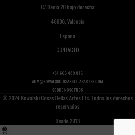
C/ Denia 20 bajo derecha
46006, Valencia
España
CONTACTO
+34 666 489 876
ADM@KOWALSKICOSASBELLASARTES.COM
SOBRE NOSOTROS
© 2024 Kowalski Cosas Bellas Artes Etc. Todos los derechos
reservados
Desde 2013
0