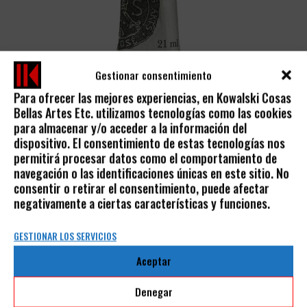
Gestionar consentimiento
Para ofrecer las mejores experiencias, en Kowalski Cosas
Bellas Artes Etc. utilizamos tecnologías como las cookies
GOUACHE EXTRA-FINO COLORES SUELTOS
para almacenar y/o acceder a la información del
dispositivo. El consentimiento de estas tecnologías nos
SENNELIER
permitirá procesar datos como el comportamiento de
5,90
€
9,20
€
-
IVA incluido
navegación o las identificaciones únicas en este sitio. No
consentir o retirar el consentimiento, puede afectar
negativamente a ciertas características y funciones.
GESTIONAR LOS SERVICIOS
Aceptar
AVISO LEGAL
Denegar
POLÍTICA DE PRIVACIDAD