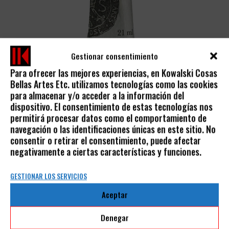
Gestionar consentimiento
Para ofrecer las mejores experiencias, en Kowalski Cosas
Bellas Artes Etc. utilizamos tecnologías como las cookies
GOUACHE EXTRA-FINO COLORES SUELTOS
para almacenar y/o acceder a la información del
dispositivo. El consentimiento de estas tecnologías nos
SENNELIER
permitirá procesar datos como el comportamiento de
5,90
€
9,20
€
-
IVA incluido
navegación o las identificaciones únicas en este sitio. No
consentir o retirar el consentimiento, puede afectar
negativamente a ciertas características y funciones.
GESTIONAR LOS SERVICIOS
Aceptar
AVISO LEGAL
Denegar
POLÍTICA DE PRIVACIDAD