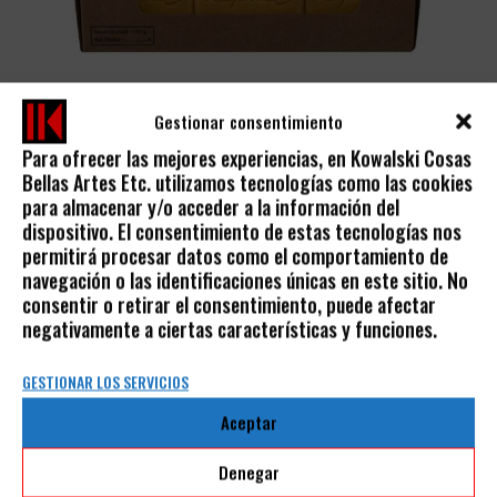
Gestionar consentimiento
Para ofrecer las mejores experiencias, en Kowalski Cosas
Bellas Artes Etc. utilizamos tecnologías como las cookies
JABÓN PARA LOS PINCELES
para almacenar y/o acceder a la información del
dispositivo. El consentimiento de estas tecnologías nos
SENNELIER
permitirá procesar datos como el comportamiento de
5,50
€
IVA incluido
navegación o las identificaciones únicas en este sitio. No
consentir o retirar el consentimiento, puede afectar
negativamente a ciertas características y funciones.
GESTIONAR LOS SERVICIOS
Aceptar
AVISO LEGAL
Denegar
POLÍTICA DE PRIVACIDAD