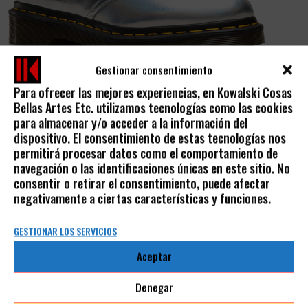
Gestionar consentimiento
-38%
Para ofrecer las mejores experiencias, en Kowalski Cosas
AGOTADO
Bellas Artes Etc. utilizamos tecnologías como las cookies
para almacenar y/o acceder a la información del
DR. MARTENS PLATA IRIDISCENTE
dispositivo. El consentimiento de estas tecnologías nos
permitirá procesar datos como el comportamiento de
145,00
€
90,00
€
IVA incluido
navegación o las identificaciones únicas en este sitio. No
consentir o retirar el consentimiento, puede afectar
negativamente a ciertas características y funciones.
GESTIONAR LOS SERVICIOS
Aceptar
AVISO LEGAL
Denegar
POLÍTICA DE PRIVACIDAD