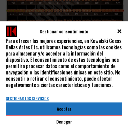
Gestionar consentimiento
Para ofrecer las mejores experiencias, en Kowalski Cosas
Bellas Artes Etc. utilizamos tecnologías como las cookies
LUMINANCE 6901 CARAN D´ACHE
para almacenar y/o acceder a la información del
dispositivo. El consentimiento de estas tecnologías nos
CARAN D´ACHE
permitirá procesar datos como el comportamiento de
4,50
€
IVA incluido
navegación o las identificaciones únicas en este sitio. No
consentir o retirar el consentimiento, puede afectar
negativamente a ciertas características y funciones.
GESTIONAR LOS SERVICIOS
Aceptar
AVISO LEGAL
Denegar
POLÍTICA DE PRIVACIDAD