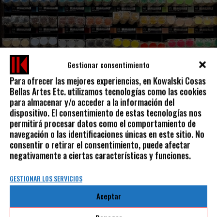
Gestionar consentimiento
Para ofrecer las mejores experiencias, en Kowalski Cosas
Bellas Artes Etc. utilizamos tecnologías como las cookies
para almacenar y/o acceder a la información del
ÓLEO EN BARRA / OIL STICKS
dispositivo. El consentimiento de estas tecnologías nos
permitirá procesar datos como el comportamiento de
SENNELIER
navegación o las identificaciones únicas en este sitio. No
6,90
€
10,90
€
-
IVA incluido
consentir o retirar el consentimiento, puede afectar
negativamente a ciertas características y funciones.
GESTIONAR LOS SERVICIOS
Aceptar
AVISO LEGAL