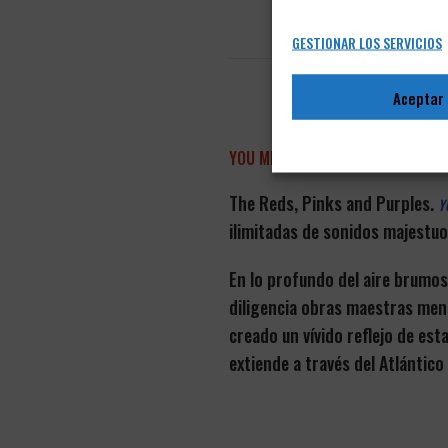
GESTIONAR LOS SERVICIOS
Aceptar
YOU MIGHT BE HAPPY SOMEDAY
The Reds, Pinks and Purples.
Y
ilimitadas de sonidos majestuo
En lo profundo del aire brumo
diligencia obras maestras men
creado un vívido reflejo de es
extiende a través del Atlántic