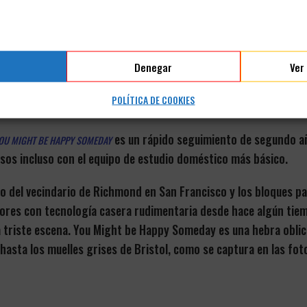
Share:
DESCRIPCIÓN
VALORACIONES (0)
Denegar
Ver
POLÍTICA DE COOKIES
es un rápido seguimiento de segundo a
OU MIGHT BE HAPPY SOMEDAY
sos incluso con el equipo de estudio doméstico más básico.
so del vecindario de Richmond en San Francisco y los bloques p
ores con tecnología casera rudimentaria desde hace algún tie
ta triste escena. You Might be Happy Someday es una hebra oblicu
o hasta los muelles grises de Bristol, como se captura en las fo