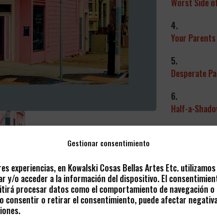
Worst Side o
4.
Your Parents
5.
Desperate Pa
6.
Half-a-Shad
7.
Gestionar consentimiento
Sex, Lies & T
8.
res experiencias, en Kowalski Cosas Bellas Artes Etc. utilizamo
r y/o acceder a la información del dispositivo. El consentimien
You Might Be
tirá procesar datos como el comportamiento de navegación o l
 No consentir o retirar el consentimiento, puede afectar negativ
- AÑADIR A 
iones.