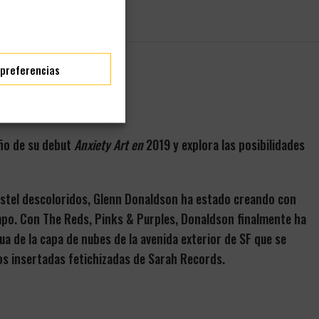
 preferencias
ño de su debut
Anxiety Art en
2019 y explora las posibilidades
astel descoloridos, Glenn Donaldson ha estado creando con
mpo. Con The Reds, Pinks & Purples, Donaldson finalmente ha
a de la capa de nubes de la avenida exterior de SF que se
tos insertadas fetichizadas de Sarah Records.