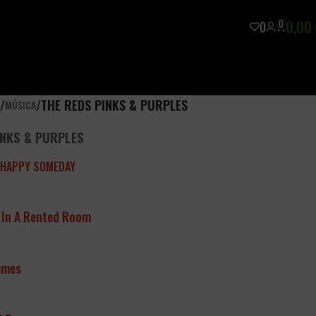
0
0,00
0
/
/
THE REDS PINKS & PURPLES
A
MÚSICA
INKS & PURPLES
 HAPPY SOMEDAY
 In A Rented Room
ames