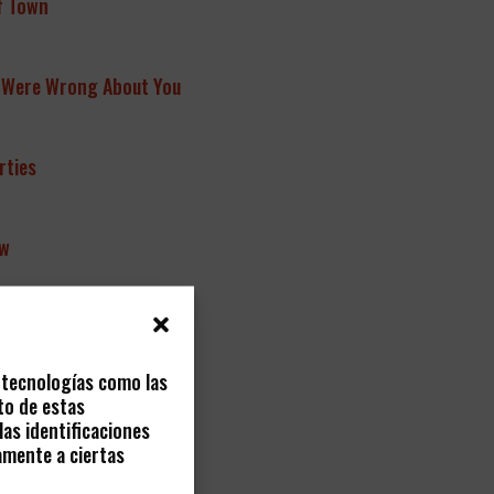
f Town
 Were Wrong About You
rties
ow
herapy
s tecnologías como las
to de estas
 Happy S
omeday
as identificaciones
amente a ciertas
MIS DESEOS