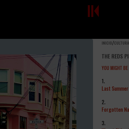
/
INICIO
CULTUR
THE REDS P
YOU MIGHT BE
1.
Last Summer
2.
Forgotten N
3.