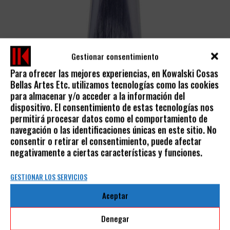
Gestionar consentimiento
Para ofrecer las mejores experiencias, en Kowalski Cosas
Bellas Artes Etc. utilizamos tecnologías como las cookies
ÓLEO FINO RIVE GAUCHE TUBOS SENNELIER
para almacenar y/o acceder a la información del
dispositivo. El consentimiento de estas tecnologías nos
SENNELIER
permitirá procesar datos como el comportamiento de
5,50
€
IVA incluido
navegación o las identificaciones únicas en este sitio. No
consentir o retirar el consentimiento, puede afectar
negativamente a ciertas características y funciones.
GESTIONAR LOS SERVICIOS
Aceptar
AVISO LEGAL
Denegar
POLÍTICA DE PRIVACIDAD