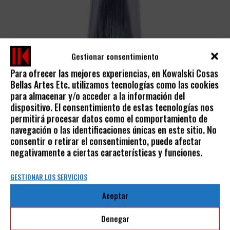
Gestionar consentimiento
Para ofrecer las mejores experiencias, en Kowalski Cosas
Bellas Artes Etc. utilizamos tecnologías como las cookies
ÓLEO FINO RIVE GAUCHE TUBOS SENNELIER
para almacenar y/o acceder a la información del
dispositivo. El consentimiento de estas tecnologías nos
SENNELIER
permitirá procesar datos como el comportamiento de
5,50
€
IVA incluido
navegación o las identificaciones únicas en este sitio. No
consentir o retirar el consentimiento, puede afectar
negativamente a ciertas características y funciones.
GESTIONAR LOS SERVICIOS
Aceptar
AVISO LEGAL
Denegar
POLÍTICA DE PRIVACIDAD