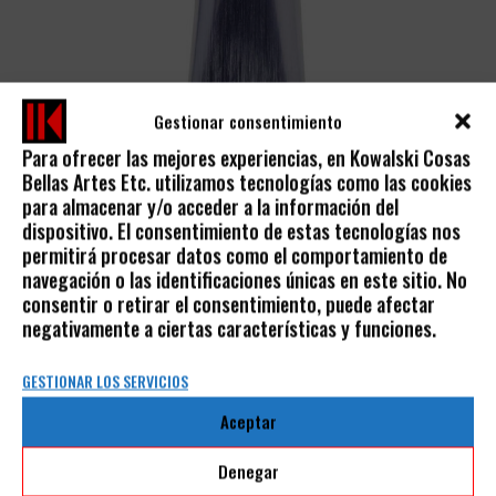
Gestionar consentimiento
Para ofrecer las mejores experiencias, en Kowalski Cosas
Bellas Artes Etc. utilizamos tecnologías como las cookies
ÓLEO FINO RIVE GAUCHE TUBOS SENNELIER
para almacenar y/o acceder a la información del
dispositivo. El consentimiento de estas tecnologías nos
SENNELIER
permitirá procesar datos como el comportamiento de
5,50
€
IVA incluido
navegación o las identificaciones únicas en este sitio. No
consentir o retirar el consentimiento, puede afectar
negativamente a ciertas características y funciones.
GESTIONAR LOS SERVICIOS
Aceptar
AVISO LEGAL
Denegar
POLÍTICA DE PRIVACIDAD