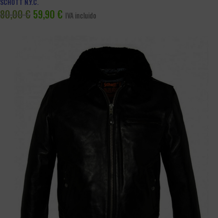
SCHOTT N.Y.C.
80,00
€
59,90
€
IVA incluido