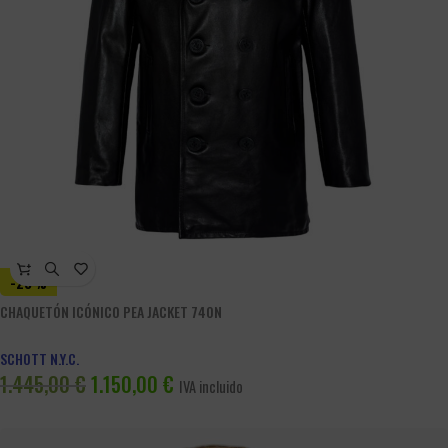
-20%
CHAQUETÓN ICÓNICO PEA JACKET 740N
SCHOTT N.Y.C.
1.445,00
€
1.150,00
€
IVA incluido