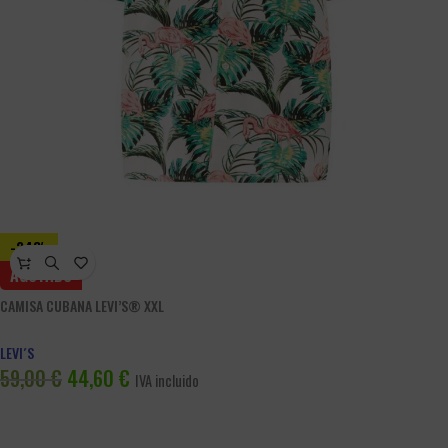
-24%
AGOTADO
CAMISA CUBANA LEVI’S® XXL
LEVI´S
59,00
€
44,60
€
IVA incluido