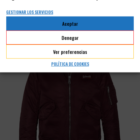
TRUCKER LCW2250 MUJER SCHOTT N.Y.C.
GESTIONAR LOS SERVICIOS
SCHOTT N.Y.C.
910,00
€
637,00
€
Aceptar
IVA incluido
Denegar
Ver preferencias
POLÍTICA DE COOKIES