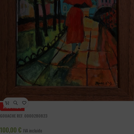
AGOTADO
GOUACHE REF. 0000280823
100,00
€
IVA incluido